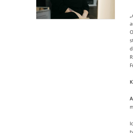
„
a
O
s
d
R
F
K
A
m
I
t