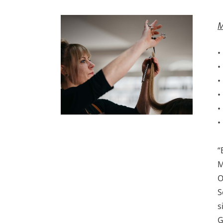
M
“
M
O
S
s
G