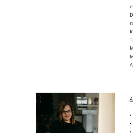
e
D
r
I
T
M
M
A
A