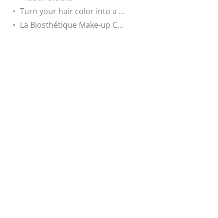
Turn your hair color into a unique Wow-Look!
La Biosthétique Make-up Collection Spring – Summer 2018