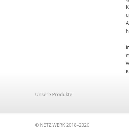
K
u
A
h
I
m
W
K
Unsere Produkte
© NETZ.WERK 2018–2026